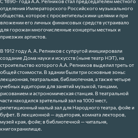
С 1890- года А.А. Репников стал председателем местного
отделения Императорского Российского музыкального
общества, которое с просветительскими целями и при
вложении его личных финансовых средств устраивало
для горожан многочисленные концерты местных и
приезжих артистов.
В 1912 году А. А. Репников с супругой инициировали
создание Дома науки и искусств (ныне театр НЭТ), на
строительство которого А.А. Репников выделил треть от
общей стоимости. В здании были три основные зоны:
лекционная, театральная, библиотечная, а также четыре
учебных аудитории для занятий музыкой, танцами,
рисованием и астрономическая станция. В театральной
части находился зрительный зал на 1000 мест,
репетиционный малый зал для Народного театра, фойе и
буфет. В лекционной — аудитория, комната лекторов,
музей края, фойе; в библиотечной — читальня,
книгохранилище.