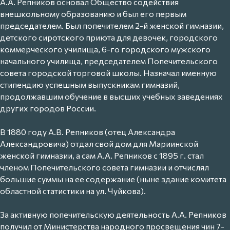
А.А. Репников основал Общество содействия
внешкольному образованию и был его первым
председателем. Был попечителем 2-й женской гимназии,
детского сиротского приюта для девочек, городского
коммерческого училища, 6-го городского мужского
начального училища, председателем Попечительского
совета городской торговой школы. Назначал именную
стипендию успешным выпускникам гимназий,
продолжавшим обучение в высших учебных заведениях
других городов России.
В 1880 году А.В. Репников (отец Александра
Александровича) отдал свой дом для Мариинской
женской гимназии, а сам А.А. Репников с 1895 г. стал
членом Попечительского совета гимназии и отчислял
большие суммы на ее содержание (ныне здание комитета
областной статистики на ул. Чуйкова).
За активную попечительскую деятельность А.А. Репников
получил от Министерства народного просвещения чин 7-