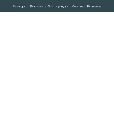
Конкурс
Выставка
Волгоградская область
Репников
/
/
/