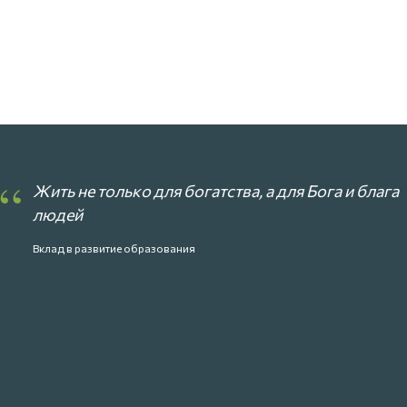
“
Жить не только для богатства, а для Бога и блага
людей
Вклад в развитие образования