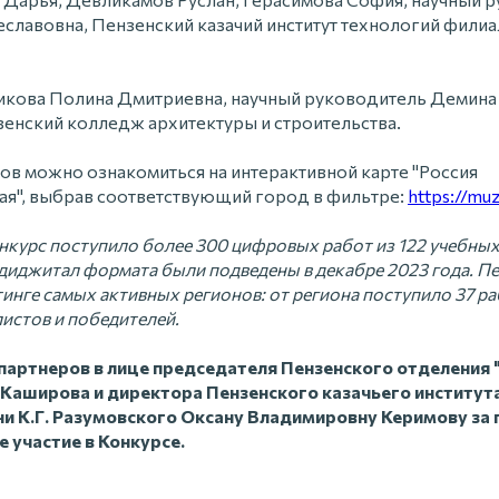
еславовна, Пензенский казачий институт технологий филиа
икова Полина Дмитриевна, научный руководитель Демина
енский колледж архитектуры и строительства.
ков можно ознакомиться на интерактивной карте "Россия
я", выбрав соответствующий город в фильтре:
https://mu
нкурс поступило более 300 цифровых работ из 122 учебных
диджитал формата были подведены в декабре 2023 года. П
йтинге самых активных регионов: от региона поступило 37 ра
истов и победителей.
партнеров в лице председателя Пензенского отделени
Каширова и директора Пензенского казачьего институт
и К.Г. Разумовского Оксану Владимировну Керимову за
е участие в Конкурсе.