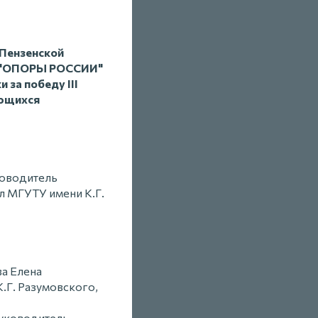
 Пензенской
ия "ОПОРЫ РОССИИ"
за победу III
ающихся
ководитель
л МГУТУ имени К.Г.
ва Елена
.Г. Разумовского,
руководитель