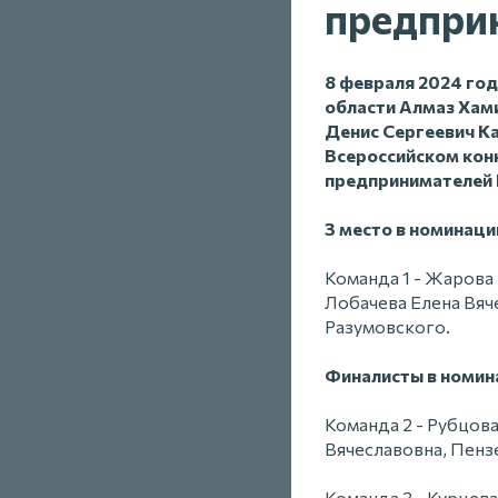
предпри
8 февраля 2024 го
области Алмаз Хам
Денис Сергеевич Ка
Всероссийском кон
предпринимателей 
3 место в номинац
Команда 1 - Жарова
Лобачева Елена Вяч
Разумовского.
Финалисты в номин
Команда 2 - Рубцов
Вячеславовна, Пенз
Команда 3 - Курцев