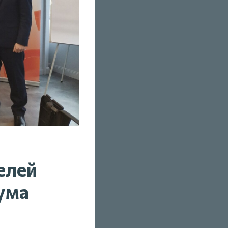
елей
ума