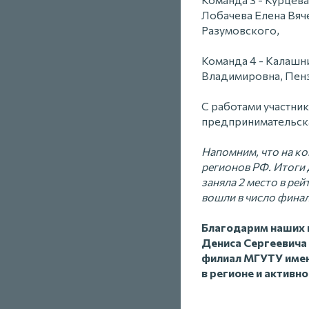
Лобачева Елена Вяч
Разумовского,
Команда 4 - Калашн
Владимировна, Пенз
С работами участни
предпринимательска
Напомним, что на ко
регионов РФ. Итоги 
заняла 2 место в ре
вошли в число финал
Благодарим наших 
Дениса Сергеевича 
филиал МГУТУ имен
в регионе и активно