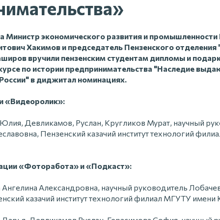
нимательства»
да Министр экономического развития и промышленности
итович Хакимов и председатель Пензенского отделен
широв вручили пензенским студентам дипломы и подарки 
курсе по истории предпринимательства "Наследие выд
России" в диджитал номинациях.
ии «Видеоролик»:
 Юлия, Девликамов, Руслан, Кругликов Мурат, научный ру
еславовна, Пензенский казачий институт технологий филиа
ации «Фоторабота» и «Подкаст»:
а Ангелина Александровна, научный руководитель Лобаче
енский казачий институт технологий филиал МГУТУ имени К
а Дарья, Девликамов Руслан, Герасимова София, научный 