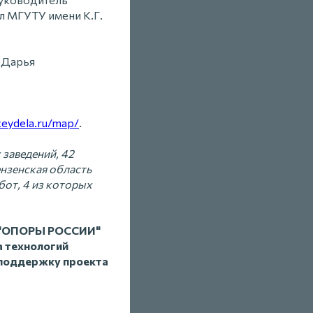
л МГУТУ имени К.Г.
 Дарья
zeydela.ru/map/
.
 заведений, 42
ензенская область
бот, 4 из которых
я "ОПОРЫ РОССИИ"
а технологий
 поддержку проекта