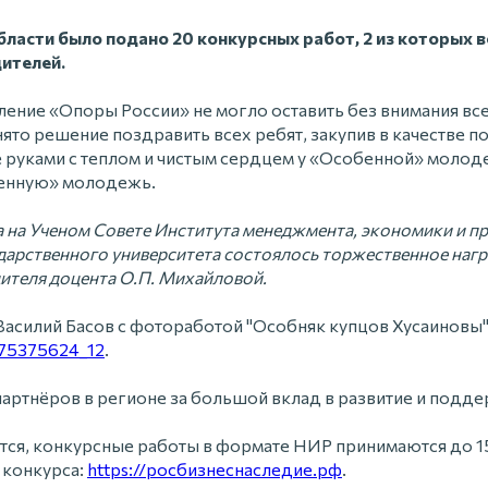
ласти было подано 20 конкурсных работ, 2 из которых в
ителей.
ение «Опоры России» не могло оставить без внимания все
ято решение поздравить всех ребят, закупив в качестве 
 руками с теплом и чистым сердцем у «Особенной» молоде
енную» молодежь.
а на Ученом Совете Института менеджмента, экономики и п
дарственного университета состоялось торжественное нагр
ителя доцента О.П. Михайловой.
Василий Басов с фотоработой "Особняк купцов Хусаиновы"
475375624_12
.
артнёров в регионе за большой вклад в развитие и подде
ся, конкурсные работы в формате НИР принимаются до 15
 конкурса:
https://росбизнеснаследие.рф
.