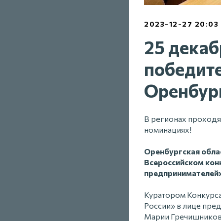
2023-12-27 20:03
25 декаб
победите
Оренбур
В регионах проход
номинациях!
Оренбургская облас
Всероссийском кон
предпринимателей»
Куратором Конкурса
России» в лице пре
Марии Гречишников