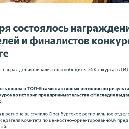
ря состоялось награжден
лей и финалистов конкур
ге
ят награждения финалистов и победителей Конкурса в 
ть вошла в ТОП-5 самых активных регионов по результат
курсе по истории предпринимательства «Наследие выд
.
 в регионе выступило Оренбургское региональное отде
дседателя Комитета по ценностно-ориентированному пре
ой.