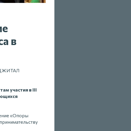
ие
са в
ДИДЖИТАЛ
ам участия в III
ающихся
ление «Опоры
дпринимательству