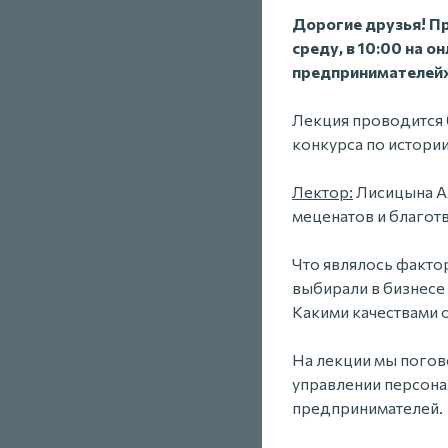
Дорогие друзья! Пр
среду, в 10:00 на
предпринимателей»
Лекция проводится 
конкурса по истори
Лектор:
Лисицына Ал
меценатов и благот
Что являлось факто
выбирали в бизнесе 
Какими качествами 
На лекции мы погово
управлении персона
предпринимателей.