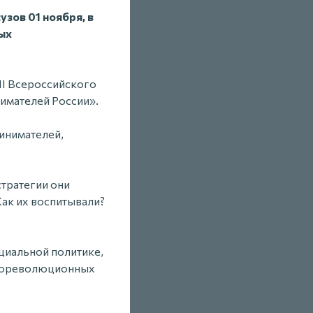
узов 01 ноября, в
ых
II Всероссийского
имателей России».
инимателей,
тратегии они
Как их воспитывали?
оциальной политике,
и дореволюционных