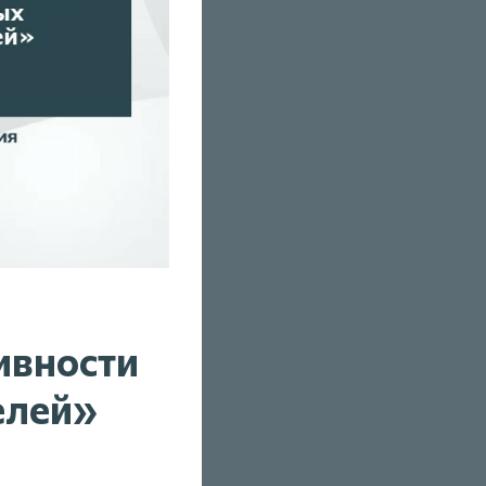
ивности
елей»