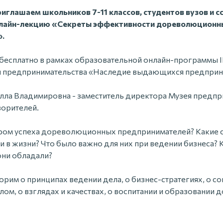
иглашаем школьников 7-11 классов, студентов вузов и сс
 онлайн-лекцию «Секреты эффективности дореволюционн
.
бесплатно в рамках образовательной онлайн-программы I
и предпринимательства «Наследие выдающихся предприн
ла Владимировна - заместитель директора Музея предпр
ворителей.
ром успеха дореволюционных предпринимателей? Какие с
и в жизни? Что было важно для них при ведении бизнеса? 
они обладали?
рим о принципах ведении дела, о бизнес-стратегиях, о с
лом, о взглядах и качествах, о воспитании и образовани