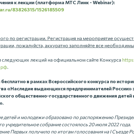
ения к лекции (платформа МТС Линк - Webinar):
inar.ru/83826315/1526185509
рого по регистрации. Регистрация на мероприятие осущест
трации, пожалуйста, аккуратно заполняйте все необходимы
и следующих лекций на официальном сайте Конкурса
https
.рф
.
бесплатно в рамках Всероссийского конкурса по истори
ва «Наследие выдающихся предпринимателей России» з
ского общественно-государственного движения детей
».
е детей и молодежи образовано по распоряжению Президе
го учредительное собрание состоялось 20 июля 2022 года.
ние Первых получило по итогам голосования на I Съезде Р