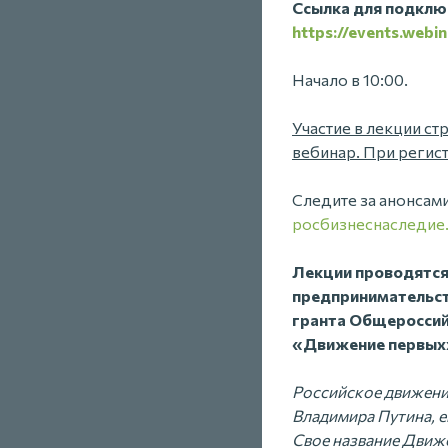
Ссылка для подключ
https://events.web
Начало в 10:00.
Участие в лекции ст
вебинар. При регис
Следите за анонсам
росбизнеснаследие
Лекции проводятся 
предпринимательст
гранта Общероссий
«Движение первых
Российское движени
Владимира Путина, е
Свое название Движе