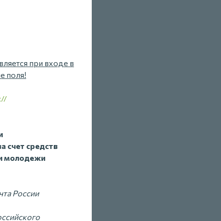
вляется при входе в
е поля!
://
и
а счет средств
 и молодежи
нта России
оссийского