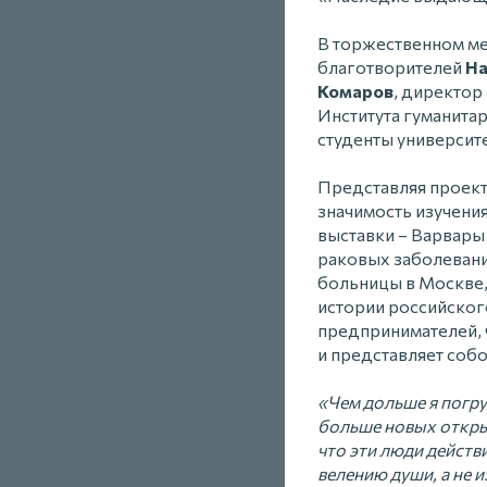
В торжественном ме
благотворителей
На
Комаров
, директор
Института гуманит
студенты университе
Представляя проект
значимость изучени
выставки – Варвары
раковых заболевани
больницы в Москве,
истории российског
предпринимателей, 
и представляет соб
«Чем дольше я погру
больше новых открыт
что эти люди действ
велению души, а не 