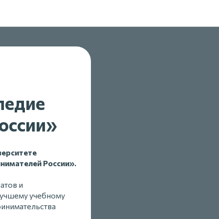
ледие
оссии»
верситете
нимателей России».
атов и
лучшему учебному
ринимательства