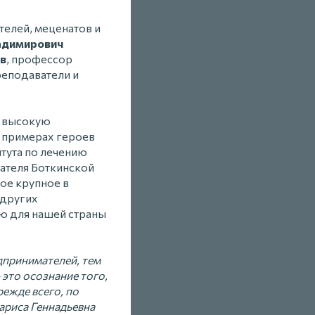
елей, меценатов и
адимирович
ов
, профессор
преподаватели и
а высокую
а примерах героев
тута по лечению
ателя Боткинской
ое крупное в
 других
ю для нашей страны
дпринимателей, тем
 это осознание того,
режде всего, по
Лариса Геннадьевна