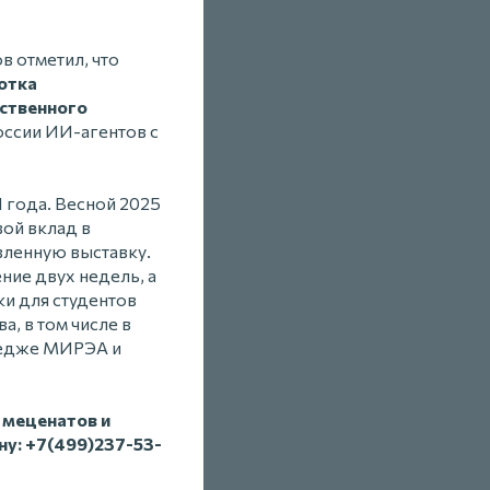
 отметил, что
отка
сственного
оссии ИИ-агентов с
 года. Весной 2025
вой вклад в
вленную выставку.
ние двух недель, а
ки для студентов
, в том числе в
ледже МИРЭА и
 меценатов и
ну: +7(499)237-53-