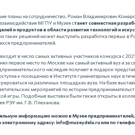
е планы на сотрудничество, Роман Владимирович Комаров
взаимодействия МГПУ и Музея с
танет совместная разраб
лей и продуктов в области развития технологий и иску
з таких решений может выступить разработка первых в Р
хся предпринимателей.
ходит в число самых активных участников конкурса с 2021
нял первое место по Москве как самый активный вуз и за с
принимательского наследия получает в подарок предста
ступна к посещению в Институте гуманитарных наук в тече
рироваться на различных площадках вуза. На базе выстав
ветительских мероприятий по истории предпринимательства
кой игры. Подобные выставки были также открыты в кол
е РЭУ им. Г.В. Плеханова.
ельную информацию можно в Музее предпринимателей,
 электронному адресу: info@muzeydela.ru или по телефо