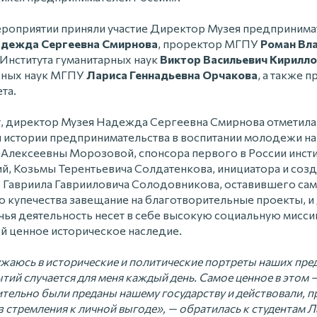
роприятии приняли участие Директор Музея предпринимат
дежда Сергеевна Смирнова
, проректор МГПУ
Роман Вл
 Института гуманитарных наук
Виктор Васильевич Кирилл
арных наук МГПУ
Лариса Геннадьевна Орчакова
, а также 
та.
, директор Музея Надежда Сергеевна Смирнова отметил
я истории предпринимательства в воспитании молодежи н
 Алексеевны Морозовой, спонсора первого в России инсти
й, Козьмы Терентьевича Солдатенкова, инициатора и созд
 Гавриила Гаврииловича Солодовникова, оставившего сам
о купечества завещание на благотворительные проекты, и
чья деятельность несет в себе высокую социальную мисси
ой ценное историческое наследие.
жаюсь в исторические и политические портреты наших пре
ий случается для меня каждый день. Самое ценное в этом –
ительно были преданы нашему государству и действовали, п
из стремления к личной выгоде», — обратилась к студентам 