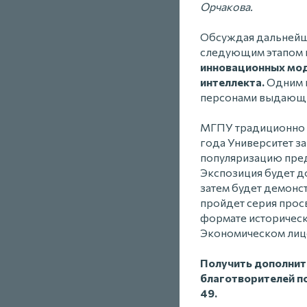
Орчакова.
Обсуждая дальнейши
следующим этапом 
инновационных моде
интеллекта.
Одним и
персонами выдающи
МГПУ традиционно в
года Университет за
популяризацию пред
Экспозиция будет до
затем будет демонст
пройдет серия прос
формате историчес
Экономическом лице
Получить дополнит
благотворителей по
49.