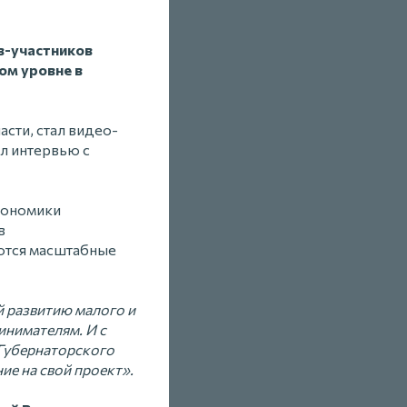
в-участников
ом уровне в
сти, стал видео-
л интервью с
экономики
в
уются масштабные
й развитию малого и
инимателям. И с
«Губернаторского
ие на свой проект».