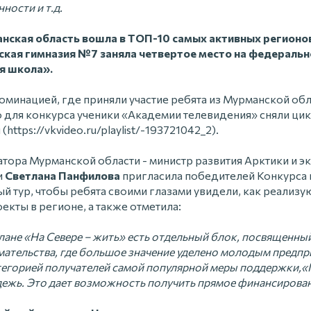
ости и т.д.
анская область вошла в ТОП-10 самых активных регионо
ская гимназия №7 заняла четвертое место на федеральн
я школа».
минацией, где приняли участие ребята из Мурманской обла
 для конкурса ученики «Академии телевидения» сняли цик
ttps://vkvideo.ru/playlist/-193721042_2).
атора Мурманской области - министр развития Арктики и 
и
Светлана Панфилова
пригласила победителей Конкурса 
 тур, чтобы ребята своими глазами увидели, как реализ
кты в регионе, а также отметила:
лане «На Севере – жить» есть отдельный блок, посвященны
ательства, где большое значение уделено молодым предпр
атегорией получателей самой популярной меры поддержки,
дежь. Это дает возможность получить прямое финансирован