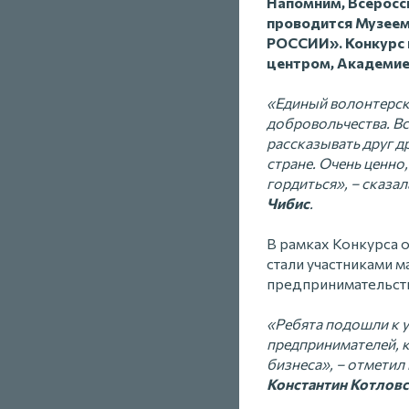
Напомним, Всеросс
проводится Музеем
РОССИИ». Конкурс 
центром, Академие
«Единый волонтерск
добровольчества. Вс
рассказывать друг д
стране. Очень ценно
гордиться», – сказ
Чибис
.
В рамках Конкурса 
стали участниками м
предпринимательст
«Ребята подошли к у
предпринимателей, к
бизнеса», – отмети
Константин Котловс