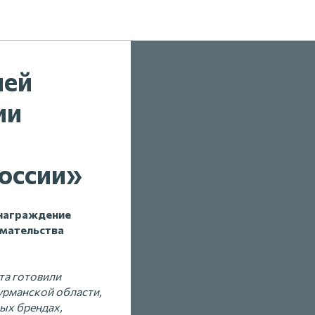
лей
ии
оссии»
 награждение
имательства
та готовили
урманской области,
ых брендах,