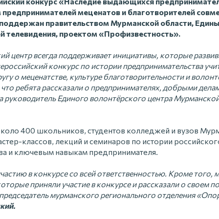
ийский конкурс «Наследие выдающихся предпринимател
 предпринимателей меценатов и благотворителей сов
поддержан правительством Мурманской области, Един
й телевидения, проектом «Профизвестность».
ий центр всегда поддерживает инициативы, которые разви
ероссийский конкурс по истории предпринимательства учит
ругу о меценатстве, культуре благотворительности и волонт
, что ребята рассказали о предпринимателях, добрыми дел
ала руководитель Единого волонтёрского центра Мурманско
около 400 школьников, студентов колледжей и вузов Мур
астер-классов, лекций и семинаров по истории российског
ва и ключевым навыкам предпринимателя.
частию в конкурсе со всей ответственностью. Кроме того, 
оторые приняли участие в конкурсе и рассказали о своем п
л председатель мурманского регионального отделения «Опо
кий.