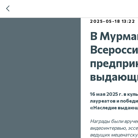
2025-05-18 13:22
В Мурма
Всеросси
предпри
выдающи
16 мая 2025 г. в к
лауреатов и победи
«Наследие выдающи
Награды были вручен
видеоинтервью, эсс
ведущих меценатскую