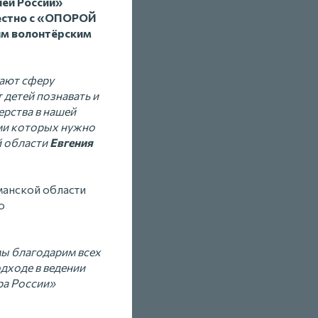
ей России»
местно с «ОПОРОЙ
ым волонтёрским
вают сферу
 детей познавать и
ерства в нашей
ами которых нужно
й области
Евгения
манской области
о
мы благодарим всех
одходе в ведении
ра России»