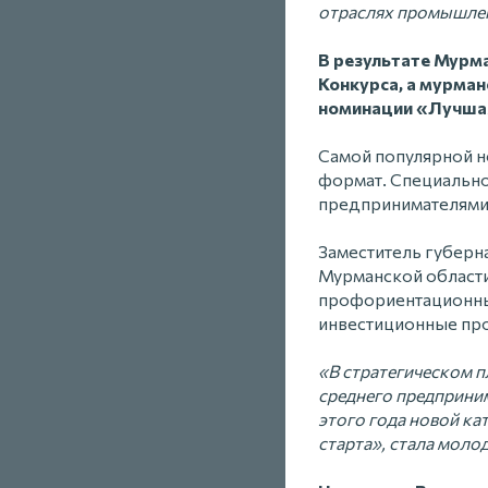
отраслях промышленн
В результате Мурм
Конкурса, а мурман
номинации «Лучша
Самой популярной но
формат. Специально
предпринимателями (h
Заместитель губерн
Мурманской област
профориентационный
инвестиционные прое
«В стратегическом п
среднего предприним
этого года новой к
старта», стала моло